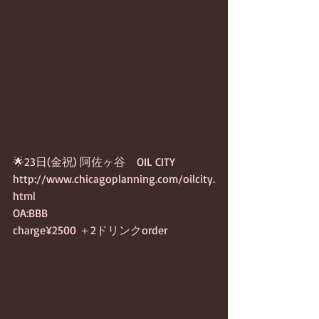
🌟23日(金祝) 阿佐ヶ谷　OIL CITY
http://www.chicagoplanning.com/oilcity.
html
OA:BBB
charge¥2500 ＋2ドリンクorder