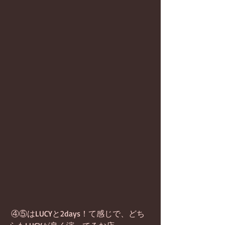
 ④⑤はLUCYと2days！て感じで、どち