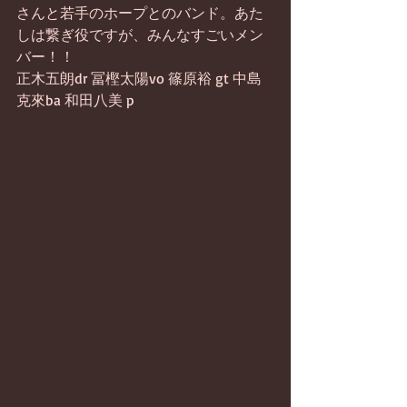
さんと若手のホープとのバンド。あた
しは繋ぎ役ですが、みんなすごいメン
バー！！
正木五朗dr 冨樫太陽vo 篠原裕 gt 中島
克來ba 和田八美 p 