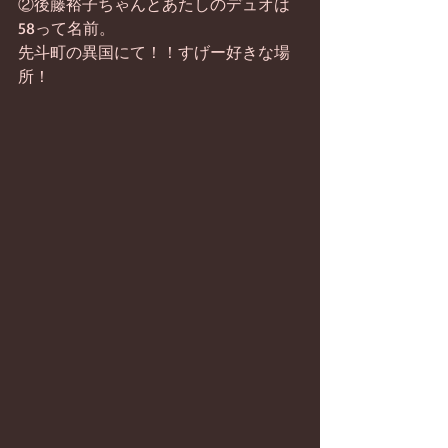
②後藤裕子ちゃんとあたしのデュオは
58って名前。
先斗町の異国にて！！すげー好きな場
所！ 