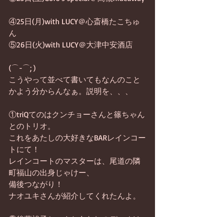
④25日(月)with LUCY＠心斎橋たこちゅ
ん
⑤26日(火)with LUCY＠大津中安酒店
(⌒-⌒; )
こうやって並べて書いてもなんのこと
かよう分からんなぁ。説明を、、、
①triQてのはクンチョーさんと篠ちゃん
とのトリオ。
これをあたしの大好きなBARレインコー
トにて！
レインコートのマスターは、尾道の隣
町福山の出身じゃけー、
備後つながり！
ナオユキさんが紹介してくれたんよ。