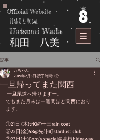
Official Website
PIANO & Vocal
Hatsumi Wada
​和田 八美
記事
八ちゃん
2019年2月5日
読了時間: 1分
一旦帰ってまた関西
 一旦尾道へ帰りますー。
でもまた月末は一週間ほど関西におり
ます。
①21日 (木)triQ@十三rain coat
②22日(金)58@先斗町stardust club
③23日(土)Goro's special＠高槻hideaway