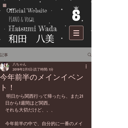
Official Website
PIANO & Vocal
Hatsumi Wada
​和田 八美
記事
八ちゃん
2019年2月1日
読了時間: 1分
今年前半のメインイベン
ト！
 明日から関西行って帰ったら、また21
日から1週間ほど関西。
それも大切だけど、、、
今年前半の中で、自分的に一番のメイ