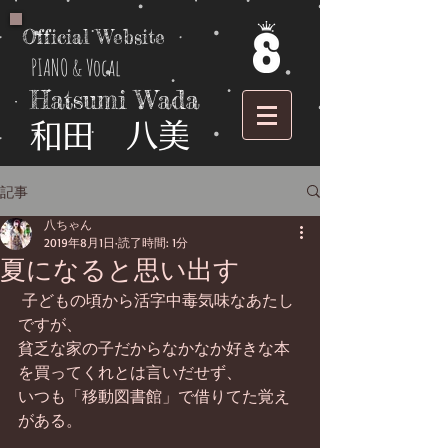
Official Website
PIANO & Vocal
Hatsumi Wada
​和田 八美
記事
八ちゃん
2019年8月1日
読了時間: 1分
夏になると思い出す
 子どもの頃から活字中毒気味なあたし
ですが、
貧乏な家の子だからなかなか好きな本
を買ってくれとは言いだせず、
いつも「移動図書館」で借りてた覚え
がある。