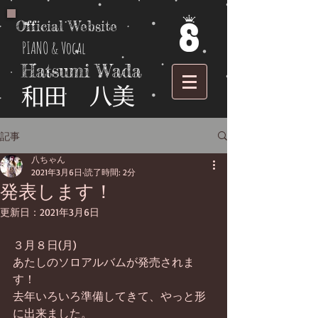
Official Website
PIANO & Vocal
Hatsumi Wada
​和田 八美
記事
八ちゃん
2021年3月6日
読了時間: 2分
発表します！
更新日：
2021年3月6日
３月８日(月)
あたしのソロアルバムが発売されま
す！
去年いろいろ準備してきて、やっと形
に出来ました。