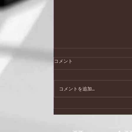
笑顔の連鎖は嬉しい
コメント
先日宿泊したホテルにiPad忘れて
帰ってしまった！ ホテル生活多
いけど初めてで焦りました。 気
コメントを追加…
付いて電話したら、とても気持ち
よい対応いただき、本日手元に
😊 フロント田村さんの対応が嬉
しかったので、無事届いた旨と丁
寧な梱包にお礼をお伝えください
とさっきそのホテルに電話した