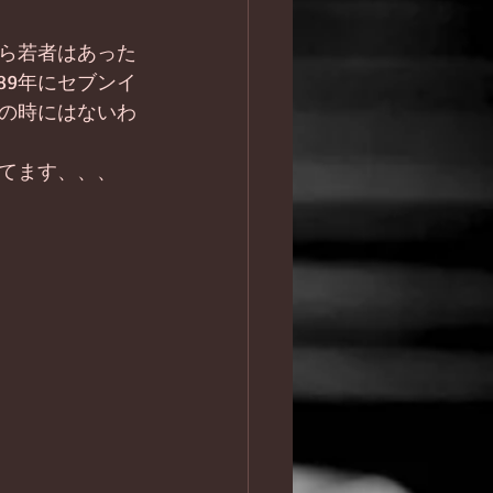
ら若者はあった
89年にセブンイ
の時にはないわ
てます、、、