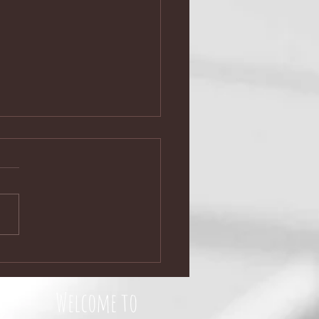
25年はこのツアーから
25年、最初はこのツアーから
ります。 もう何十年と一緒
ってきた信頼のメンバーと。
国の皆様よろしくお願いいた
す、もちろん遠征もお待ちし
😘♪ 満鉄＆金ボタン with
房之助 新春ツアー(1/7～
 出演...
Welcome to