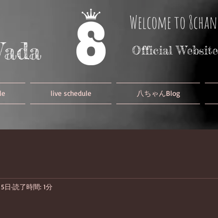
Welcome to 8c
Wada
Official Website
le
live schedule
八ちゃんBlog
月5日
読了時間: 1分