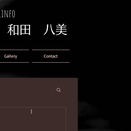
han.info
​和田 八美
Gallery
Contact