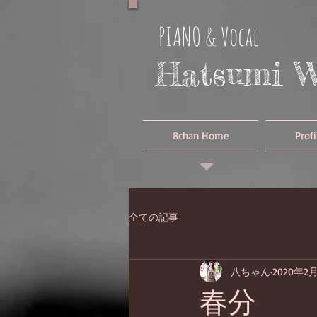
PIANO & Vocal
Hatsumi 
8chan Home
Profi
全ての記事
八ちゃん
2020年2
春分