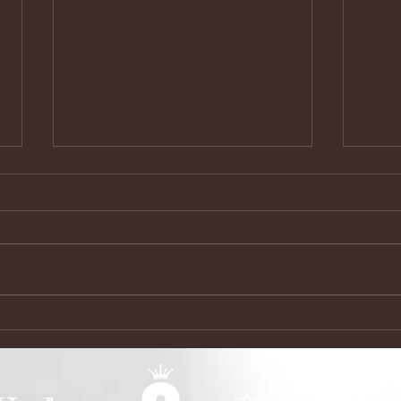
今年の目標
20
今日からツアー 2025年も動き出
20
します。 今年の目標 音を出すぜ
始ま
んぶを全力で。 LIVE音楽初体験の
に演
方が、あたしのをきくのが初めて
中四
で、それをキッカケに生で音楽を
しま
聴くことに楽しみを感じてくださ
てます
るようになるかも！気を抜いたら
近藤
逆に嫌いになるかも、、、と思っ
1/11)
て毎回を大切にします。...