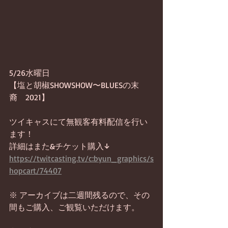
5/26水曜日
【塩と胡椒SHOWSHOW〜BLUESの末
裔　2021】
ツイキャスにて無観客有料配信を行い
ます！
詳細はまた&チケット購入↓
https://twitcasting.tv/c:byun_graphics/s
hopcart/74407
※ アーカイブは二週間残るので、その
間もご購入、ご観覧いただけます。