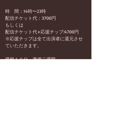
時　間：14時〜23時
配信チケット代：3700円
もしくは
配信チケット代+応援チップ:4700円
※応援チップは全て出演者に還元させ
ていただきます。　
構想１０分、準備二週間。
あまりにも急すぎて出演者の方々も集
まる時間バラバラ、帰る時間もバラバ
ラ。きっと生々しいものが観れると思
います。みなさんバラバラに撤収して
いくのでグランドフィナーレ的なのは
ありません。最後はステージで主催者
が一人ぼっちになる予定です。
チケット購入、詳細は下記サイトま
で！