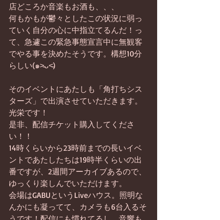
店どころか音楽もお酒も、、、
何もかもが鬱々としたこの状況に弱っ
ていく自分の心に中指立てるんだ！っ
て、急遽この緊急事態宣言中に無観客
でやる事を決めたそうです。構想10分
らしい(๑˃̵ᴗ˂̵)
そのイベントにあたしも「角打ちシス
ターズ」で出演させていただきます。
光栄です！
是非、配信チケット購入してくださ
い！！
14時くらいから23時前までの長いイベ
ントであたしたちは19時半くらいの出
番ですが、2週間アーカイブあるので、
ゆっくり楽しんでいただけます。
会場はGABUというLiveハウス。照明な
んかにも凝ってて、カメラも6台入るそ
うです！配信にも慣れてるし、音響も