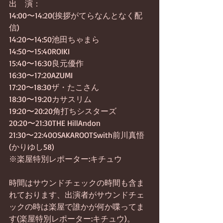
出　演：
14:00〜14:20(挨拶がてらなんとなく配
信)
14:20〜14:50池田ちゃまら
14:50〜15:40ROIKI
15:40〜16:30良元優作
16:30〜17:20AZUMI
17:20〜18:30ザ・たこさん
18:30〜19:20カサスリム
19:20〜20:20角打ちシスターズ
20:20〜21:30THE HillAndon
21:30〜22:40OSAKAROOTSwith前川真悟
(かりゆし58)
※楽屋特別レポーター:キチュウ
時間はサウンドチェックの時間も含ま
れております、出演者がサウンドチェ
ックの時は楽屋で誰かが何か喋ってま
す(楽屋特別レポーター:キチュウ)。