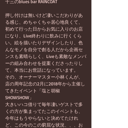
十三のblues bar RAINCOAT
押し付けは無いけど凄いこだわりがあ
る感じ、めちゃくちゃ居心地良くて、
初めて行った日からお気に入りのお店
になり、Live終わりに飲みに行くくら
い。絵を描いたりデザインしたり、色
んなモノを自分で創る人だから企画セ
ンスも素晴らしく、Liveも素敵なメンバ
ーの組み合わせを提案くださったりし
て、本当にお世話になっています。
その、オーナーマスター小林くんが、
店の周年記念の2月に2018年から主催し
てきたイベント「塩と胡椒
SHOWSHOW」
大きいハコ借りて毎年凄いゲストで多
くの方が集まってたこのイベントも、
今年はもうやらないと決めてたけれ
ど、この今のこの窮屈な状況、、、お