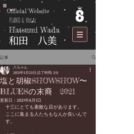
Official Website
PIANO & Vocal
Hatsumi Wada
​和田 八美
記事
八ちゃん
2021年5月23日
読了時間: 2分
塩と胡椒SHOWSHOW〜
BLUESの末裔 2021
更新日：
2021年6月1日
十三にとても素敵な店があります。
ここに集まる人たちもなんか良いんで
す。